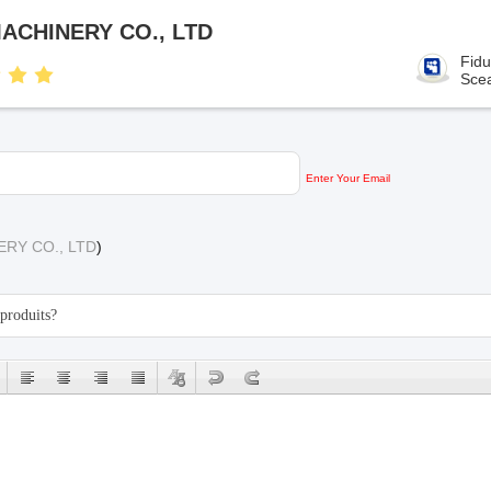
CHINERY CO., LTD
Fidu
Sce
Enter Your Email
RY CO., LTD
)