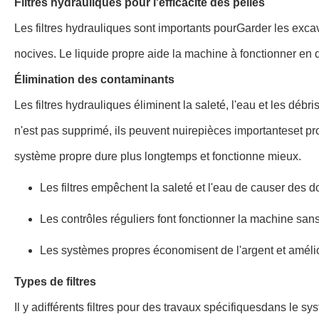
Filtres hydrauliques pour l'efficacité des pelles
Les filtres hydrauliques sont importants pour
Garder les excav
nocives. Le liquide propre aide la machine à fonctionner 
Élimination des contaminants
Les filtres hydrauliques éliminent la saleté, l'eau et les dé
n'est pas supprimé, ils peuvent nuire
pièces importantes
et pr
système propre dure plus longtemps et fonctionne mieux.
Les filtres empêchent la saleté et l'eau de causer des
Les contrôles réguliers font fonctionner la machine san
Les systèmes propres économisent de l'argent et améli
Types de filtres
Il y a
différents filtres pour des travaux spécifiques
dans le sys