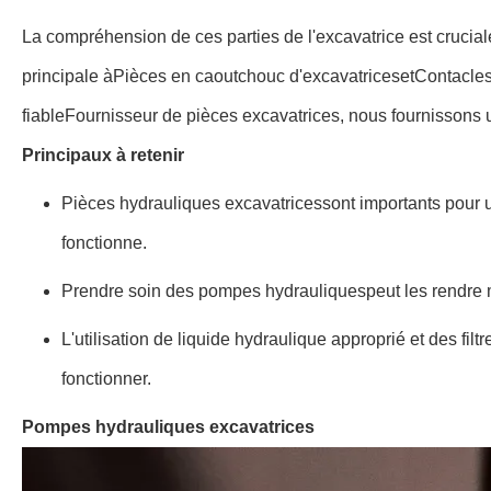
La compréhension de ces parties de l'excavatrice est cruciale
principale à
Pièces en caoutchouc d'excavatrices
et
Contacles
fiable
Fournisseur de pièces excavatrices
, nous fournissons
Principaux à retenir
Pièces hydrauliques excavatrices
sont importants pour u
fonctionne.
Prendre soin des pompes hydrauliques
peut les rendre
L'utilisation de liquide hydraulique approprié et des fil
fonctionner.
Pompes hydrauliques excavatrices