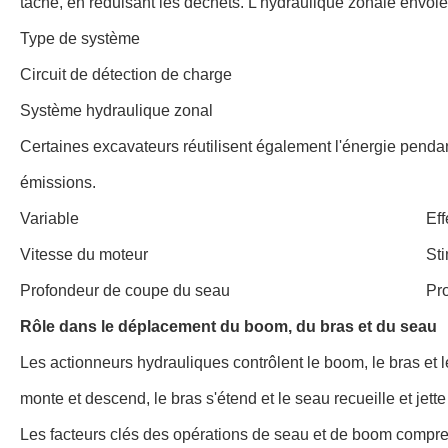
tâche, en réduisant les déchets. L'hydraulique zonale envoie 
Type de système
Circuit de détection de charge
Système hydraulique zonal
Certaines excavateurs réutilisent également l'énergie penda
émissions.
Variable
Eff
Vitesse du moteur
St
Profondeur de coupe du seau
Pro
Rôle dans le déplacement du boom, du bras et du seau
Les actionneurs hydrauliques contrôlent le boom, le bras et l
monte et descend, le bras s'étend et le seau recueille et jett
Les facteurs clés des opérations de seau et de boom compr