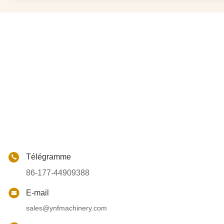
Télégramme
86-177-44909388
E-mail
sales@ynfmachinery.com