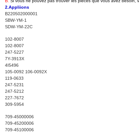
B.
Si vous ne pouvez pas trouver les pièces que vous avez besoin, ve
2.Appliions
B220502000001
SBW-YM-1
SDW-YM-22C
102-8007
102-8007
247-5227
7Y-3913X
4I5496
105-0092 106-0092X
119-0633
247-5231
247-5212
227-7672
309-5954
709-45000006
709-45200006
709-45100006