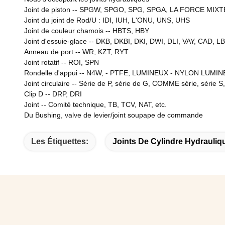
Joint de piston -- SPGW, SPGO, SPG, SPGA, LA FORCE MIXTE
Joint du joint de Rod/U : IDI, IUH, L'ONU, UNS, UHS
Joint de couleur chamois -- HBTS, HBY
Joint d'essuie-glace -- DKB, DKBI, DKI, DWI, DLI, VAY, CAD, L
Anneau de port
--
WR, KZT, RYT
Joint rotatif
--
ROI, SPN
Rondelle d'appui
--
N4W, - PTFE, LUMINEUX - NYLON LUMIN
Joint circulaire
--
Série de P, série de G, COMME série, série S,
Clip D
--
DRP, DRI
Joint
--
Comité technique, TB, TCV, NAT, etc.
Du Bushing, valve de levier/joint soupape de commande
Les Étiquettes:
Joints De Cylindre Hydrauliq