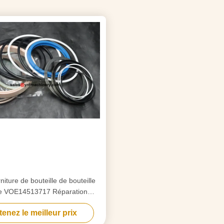
niture de bouteille de bouteille
e VOE14513717 Réparation
aulique pour Volvo EC290
enez le meilleur prix