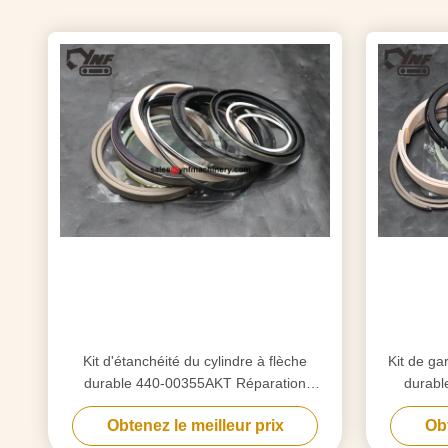
Kit d'étanchéité du cylindre à flèche
Kit de gar
durable 440-00355AKT Réparation
durabl
hydraulique pour Doosan 225
hydr
Obtenez le meilleur prix
Obt