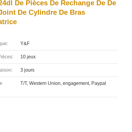
24dl De Pièces De Rechange De De
Joint De Cylindre De Bras
trice
que:
Y&F
ièces:
10 jeux
aison:
3 jours
e
T/T, Western Union, engagement, Paypal