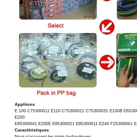
Appliions
E 100 C75300011 E110 C75300021 C75300031 E100B D553
E200
E85300041 E200E E85300021 E85300011 E240 F25300061 
Caractéristiques
Nous s'occupant les joints hydrauliques