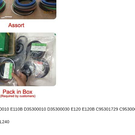
00010 E110B D35300010 D35300030 E120 E120B C95301729 C95300
EL240