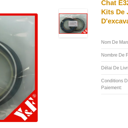
Chat E3
Kits De 
D'excava
Nom De Mar
Nombre De P
Délai De Livr
Conditions D
Paiement: