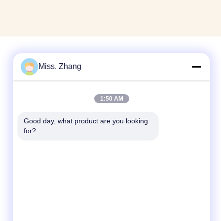
Miss. Zhang
Contactez rapidement
Télégramme
1:50 AM
86-177-44909388
Good day, what product are you looking 
for?
E-mail
sales@ynfmachinery.com
Adresse
Chambre 318-2, Daxin Business Plaza, No.
75 Luopu Road, Luopu Street, Panyu District,
Guangzhou, Province du Guangdong, Chine