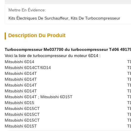
Mettre En Évidence:
Kits Électriques De Surchauffeur
, 
Kits De Turbocompresseur
Description Du Produit
Turbocompresseur Me037700 du turbocompresseur Td06 49179-
Voici la liste de turbocompresseur du moteur 6D14 :
Mitsubishi 6D14
T
Mitsubishi 6D14CT/6D14
T
Mitsubishi 6D14T
T
Mitsubishi 6D14T
T
Mitsubishi 6D14T
T
Mitsubishi 6D14T
T
Mitsubishi 6D14T ; Mitsubishi 6D15T
T
Mitsubishi 6D15
T
Mitsubishi 6D15CT
T
Mitsubishi 6D15CT
T
Mitsubishi 6D15CT
T
Mitsubishi 6D15T
T