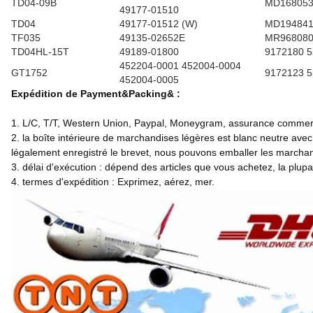
TD04-09B
MD168053
49177-01510
TD04
49177-01512 (W)
MD19484
TF035
49135-02652E
MR96808
TD04HL-15T
49189-01800
9172180 
452204-0001 452004-0004
GT1752
9172123 
452004-0005
Expédition de Payment&Packing& :
1. L/C, T/T, Western Union, Paypal, Moneygram, assurance commerc
2. la boîte intérieure de marchandises légères est blanc neutre ave
légalement enregistré le brevet, nous pouvons emballer les marchan
3. délai d'exécution : dépend des articles que vous achetez, la plup
4. termes d'expédition : Exprimez, aérez, mer.