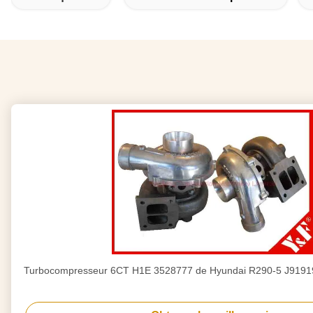
Turbocompresseur 6CT H1E 3528777 de Hyundai R290-5 J919