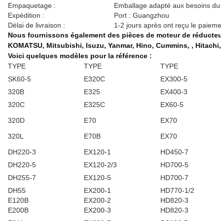
Empaquetage :
Emballage adapté aux besoins du c
Expédition :
Port : Guangzhou
Délai de livraison :
1-2 jours après ont reçu le paiem
Nous fournissons également des pièces de moteur de réducteur 
KOMATSU, Mitsubishi, Isuzu, Yanmar, Hino, Cummins, , Hitach
Voici quelques modèles pour la référence :
TYPE
TYPE
TYPE
SK60-5
E320C
EX300-5
320B
E325
EX400-3
320C
E325C
EX60-5
320D
E70
EX70
320L
E70B
EX70
DH220-3
EX120-1
HD450-7
DH220-5
EX120-2/3
HD700-5
DH255-7
EX120-5
HD700-7
DH55
EX200-1
HD770-1/2
E120B
EX200-2
HD820-3
E200B
EX200-3
HD820-3