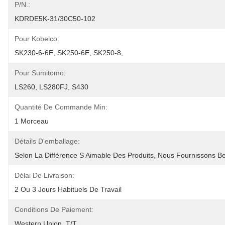
P/N.:
KDRDE5K-31/30C50-102
Pour Kobelco:
SK230-6-6E, SK250-6E, SK250-8,
Pour Sumitomo:
LS260, LS280FJ, S430
Quantité De Commande Min:
1 Morceau
Détails D'emballage:
Selon La Différence S Aimable Des Produits, Nous Fournissons 
Délai De Livraison:
2 Ou 3 Jours Habituels De Travail
Conditions De Paiement:
Western Union, T/T