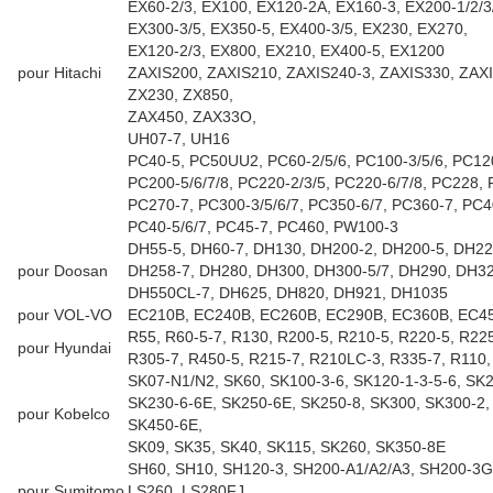
EX60-2/3, EX100, EX120-2A, EX160-3, EX200-1/2/3/
EX300-3/5, EX350-5, EX400-3/5, EX230, EX270,
EX120-2/3, EX800, EX210, EX400-5, EX1200
pour Hitachi
ZAXIS200, ZAXIS210, ZAXIS240-3, ZAXIS330, ZAX
ZX230, ZX850,
ZAX450, ZAX33O,
UH07-7, UH16
PC40-5, PC50UU2, PC60-2/5/6, PC100-3/5/6, PC120
PC200-5/6/7/8, PC220-2/3/5, PC220-6/7/8, PC228, 
PC270-7, PC300-3/5/6/7, PC350-6/7, PC360-7, PC4
PC40-5/6/7, PC45-7, PC460, PW100-3
DH55-5, DH60-7, DH130, DH200-2, DH200-5, DH22
pour Doosan
DH258-7, DH280, DH300, DH300-5/7, DH290, DH32
DH550CL-7, DH625, DH820, DH921, DH1035
pour VOL-VO
EC210B, EC240B, EC260B, EC290B, EC360B, EC4
R55, R60-5-7, R130, R200-5, R210-5, R220-5, R22
pour Hyundai
R305-7, R450-5, R215-7, R210LC-3, R335-7, R110
SK07-N1/N2, SK60, SK100-3-6, SK120-1-3-5-6, SK2
SK230-6-6E, SK250-6E, SK250-8, SK300, SK300-2,
pour Kobelco
SK450-6E,
SK09, SK35, SK40, SK115, SK260, SK350-8E
SH60, SH10, SH120-3, SH200-A1/A2/A3, SH200-3G
pour Sumitomo
LS260, LS280FJ,