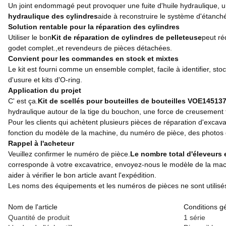
Un joint endommagé peut provoquer une fuite d'huile hydraulique, un
hydraulique des cylindres
aide à reconstruire le système d'étanch
Solution rentable pour la réparation des cylindres
Utiliser le bon
Kit de réparation de cylindres de pelleteuse
peut ré
godet complet.,et revendeurs de pièces détachées.
Convient pour les commandes en stock et mixtes
Le kit est fourni comme un ensemble complet, facile à identifier, st
d'usure et kits d'O-ring.
Application du projet
C' est ça.
Kit de scellés pour bouteilles de bouteilles VOE14513
hydraulique autour de la tige du bouchon, une force de creusement 
Pour les clients qui achètent plusieurs pièces de réparation d'excav
fonction du modèle de la machine, du numéro de pièce, des photos de
Rappel à l'acheteur
Veuillez confirmer le numéro de pièce.
Le nombre total d'éleveurs 
corresponde à votre excavatrice, envoyez-nous le modèle de la machi
aider à vérifier le bon article avant l'expédition.
Les noms des équipements et les numéros de pièces ne sont utilisés qu
Nom de l'article
Conditions g
Quantité de produit
1 série