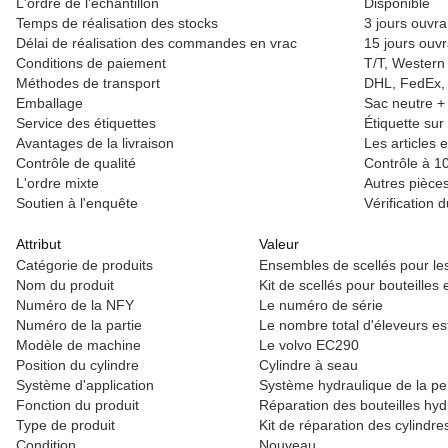
L'ordre de l'échantillon
Disponible
Temps de réalisation des stocks
3 jours ouvra
Délai de réalisation des commandes en vrac
15 jours ouvr
Conditions de paiement
T/T, Western
Méthodes de transport
DHL, FedEx, U
Emballage
Sac neutre + 
Service des étiquettes
Étiquette su
Avantages de la livraison
Les articles 
Contrôle de qualité
Contrôle à 1
L'ordre mixte
Autres pièce
Soutien à l'enquête
Vérification 
Attribut
Valeur
Catégorie de produits
Ensembles de scellés pour le
Nom du produit
Kit de scellés pour bouteilles 
Numéro de la NFY
Le numéro de série
Numéro de la partie
Le nombre total d'éleveurs es
Modèle de machine
Le volvo EC290
Position du cylindre
Cylindre à seau
Système d'application
Système hydraulique de la pel
Fonction du produit
Réparation des bouteilles hyd
Type de produit
Kit de réparation des cylindre
Condition
Nouveau