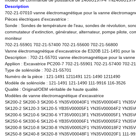
moteur de commande de puissance de 2406U197F4 YN2406U197F4 
Description
702-21-07010 vanne électromagnétique pour la vanne électromagn
Pièces électriques d'excavatrice :
Sonde : Sondes de température de l'eau, sondes de révolution, sond
commutateur d'extinction, générateur, alternateur, pompe pilote, 
moniteur
702-21-55901 702-21-57400 702-21-55600 702-21-56800
Vanne électromagnétique d'excavatrice de E320B 121-1491 pour la
Description : 702-21-55701 vanne électromagnétique pour la vann
Appliion : Excavatrice PC200-7 702-21-55901 702-21-57400 702-2
Type de solénoïde : 702-21-55701
Numéro de la pièce : 121-1491 1211491 121-1490 1211490
Modèle de solénoïde : 121-1491 121-1490 111-9916 116-3526
Qualité : Original/OEM véritable de haute qualité.
Modèles de vanne électromagnétique d'excavatrice
SK200-2 SK200-3 SK200-5 YN35V00040F1 YN35V00004F1 YN35
SK120-2 SK120-3 SK120-5 YB35V00005F1 YN35V00004F2 YN35
SK200-6 SK210-6 SK230-6 YT35V00013F1 YN35V00005F1 YN35
SK250-6 SK330-6 SK120-6 YB35V00006F1 YN35V00005F2 YN35
SK200-8 SK210-8 SK230-8 YN35V00052F1 YN35V00018F2 YN35
SK250-8 SK240-8 SK320-8 YN35V00048F1 YN35V00020F1 111-99