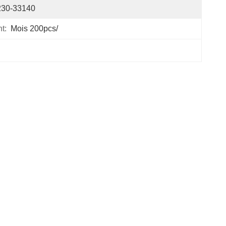
230-33140
t:
Mois 200pcs/