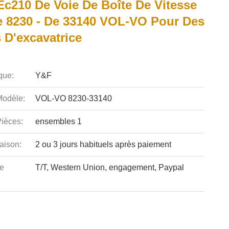
Ec210 De Voie De Boîte De Vitesse
e 8230 - De 33140 VOL-VO Pour Des
 D'excavatrice
que:
Y&F
odèle:
VOL-VO 8230-33140
ièces:
ensembles 1
aison:
2 ou 3 jours habituels après paiement
e
T/T, Western Union, engagement, Paypal