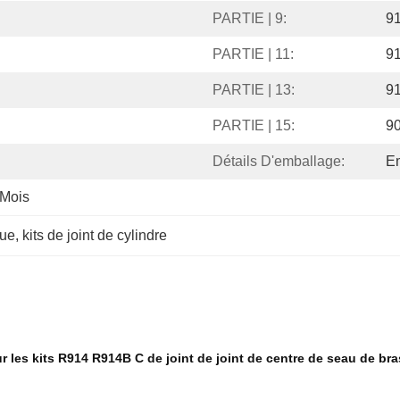
PARTIE | 9:
9
PARTIE | 11:
9
PARTIE | 13:
9
PARTIE | 15:
9
Détails D'emballage:
E
 Mois
que
, 
kits de joint de cylindre
ur les kits R914 R914B C de joint de joint de centre de seau de b