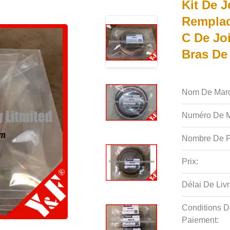
Kit De J
Remplac
C De Jo
Bras D
Nom De Mar
Numéro De M
Nombre De P
Prix:
Délai De Livr
Conditions D
Paiement: