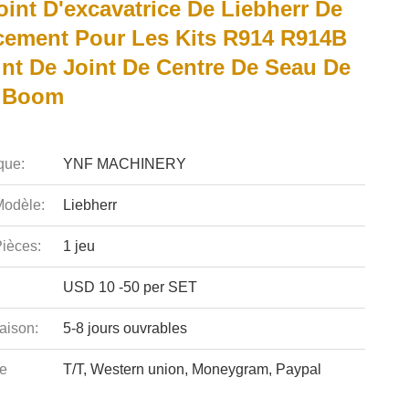
oint D'excavatrice De Liebherr De
ement Pour Les Kits R914 R914B
int De Joint De Centre De Seau De
e Boom
que:
YNF MACHINERY
odèle:
Liebherr
ièces:
1 jeu
USD 10 -50 per SET
aison:
5-8 jours ouvrables
e
T/T, Western union, Moneygram, Paypal