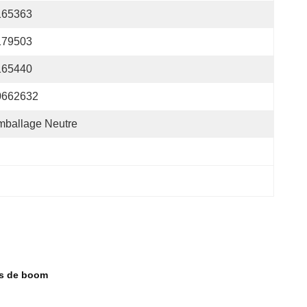
165363
179503
165440
0662632
mballage Neutre
ras de boom